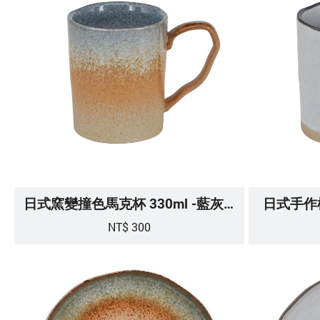
日式窯變撞色馬克杯 330ml -藍灰色
日式手作樸
NT$ 300