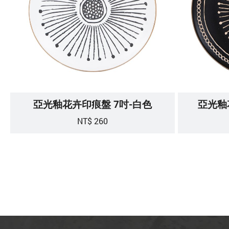
亞光釉花卉印痕盤 7吋-白色
亞光釉
NT$ 260