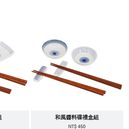
組
和風醬料碟禮盒組
NT$ 450