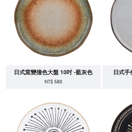
日式窯變撞色大盤 10吋 -藍灰色
日式手作
NT$ 580