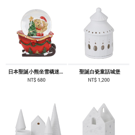
日本聖誕小熊坐雪橇迷你雪花球 3吋-紅色
聖誕白瓷童話城堡
NT$ 680
NT$ 1,200