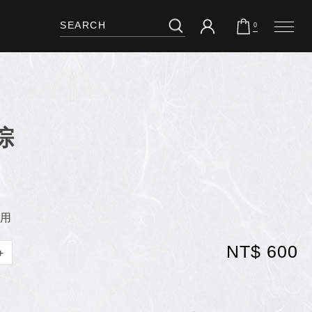
0
棕
用
NT$ 600
+