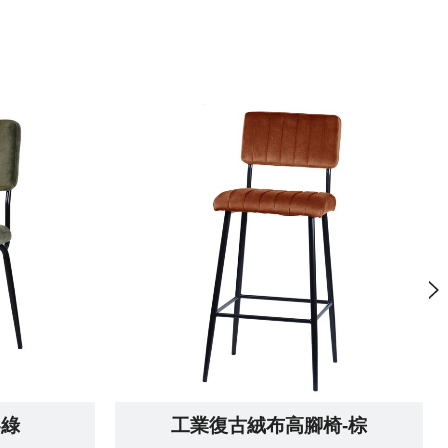
-綠
工業復古絨布高腳椅-棕