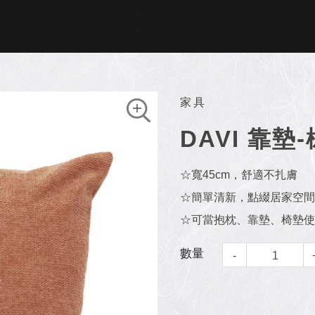
家具
DAVI 靠墊-
☆寬45cm，舒適不扎膚
☆簡單清新，點綴居家空間
☆可當抱枕、靠墊、椅墊使
數量
-