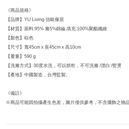
《商品規格》
【品牌】YU Living 信歐傢居
【材質】面料:95% 滌5%錦綸,填充:100%聚酯纖維
【顏色】棕色
【尺寸】寬45cm x 長45cm x 高10cm
【重量】590 g
【洗滌方式】30度水洗，可以烘乾，不可洗滌 /漂白 /熨燙
【產地】中國製造，台灣監製。
《備註》
※商品可能因拍攝產生色差，圖片僅供參考，不含擺飾之物