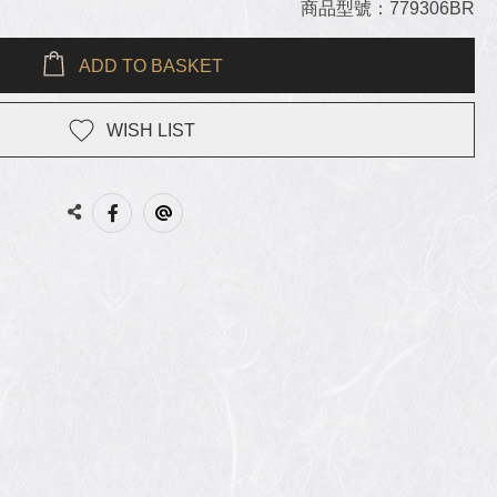
商品型號：779306BR
ADD TO BASKET
WISH LIST