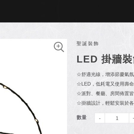
聖誕裝飾
LED 掛牆
☆舒適光線，增添節慶氣氛
☆LED，低耗電又使用壽
☆派對、餐廳、房間佈置皆
☆掛牆設計，輕鬆安裝於各
數量
-