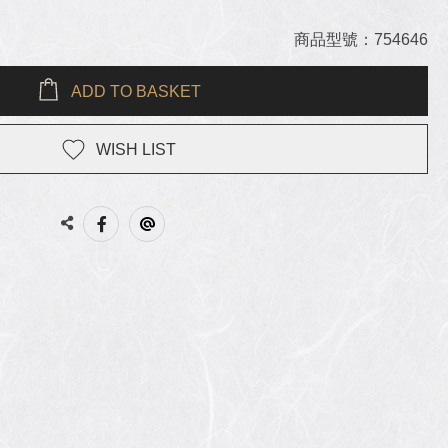
商品型號：754646
ADD TO BASKET
WISH LIST