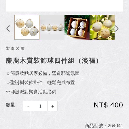
聖誕裝飾
麋鹿木質裝飾球四件組（淡褐）
☆節慶妝點居家必備，營造耶誕氛圍
☆聖誕樹裝飾掛件，輕鬆完成布置
☆耶誕派對聚會活動必備
NT$ 400
數量
-
+
商品型號：264041