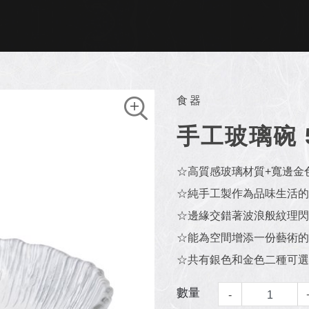
食器
手工玻璃碗 5
☆高質感玻璃材質+寬邊金
☆純手工製作為品味生活的
☆邊緣交錯著波浪般紋理閃
☆能為空間增添一份藝術的
☆共有銀色和金色二種可選
數量
-