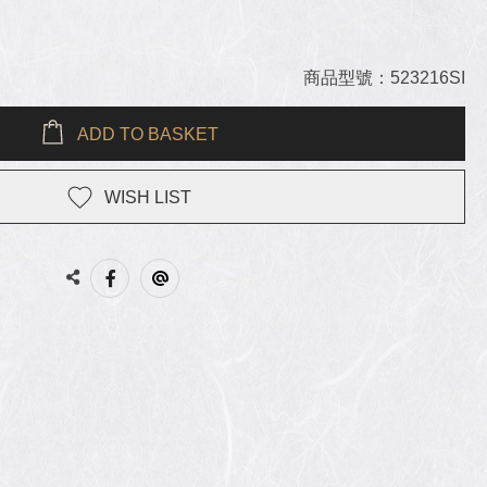
商品型號：523216SI
ADD TO BASKET
WISH LIST