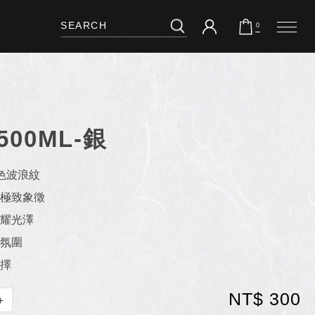
0
00ML-銀
色波浪紋
極致象徵
耀光澤
氛圍
擇
NT$ 300
+