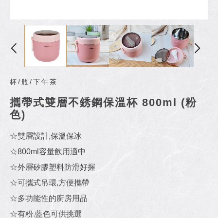
杯/瓶/下午茶
攜帶式雙層不銹鋼保溫杯 800ml (粉
色)
☆雙層設計,保溫保冰
☆800ml容量飲用適中
☆外層矽膠塑料防滑好握
☆可攜式吊環,方便攜帶
☆多功能性的廚房用品
☆有粉.藍色可供挑選