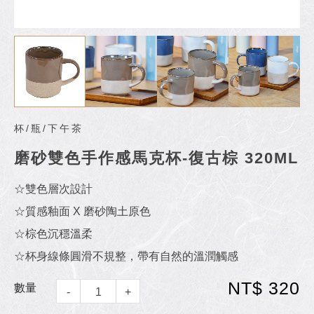
杯/瓶/下午茶
磨砂雙色手作感馬克杯-復古棕 320ML
☆雙色層次設計
☆質感釉面 X 磨砂陶土原色
☆棕色沉穩溫柔
☆杯身線條圓滑不規整，帶有自然的溫潤觸感
NT$ 320
數量
-
+