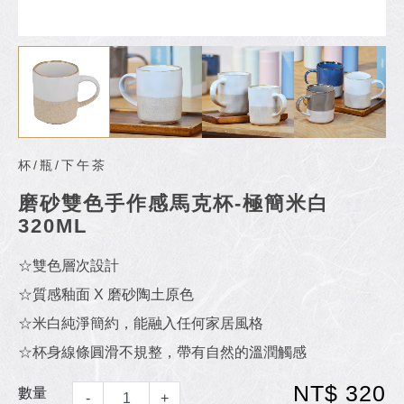
杯/瓶/下午茶
磨砂雙色手作感馬克杯-極簡米白
320ML
☆雙色層次設計
☆質感釉面 X 磨砂陶土原色
☆米白純淨簡約，能融入任何家居風格
☆杯身線條圓滑不規整，帶有自然的溫潤觸感
NT$ 320
數量
-
+