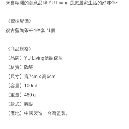
來自歐洲的創意品牌 YU Living 是您居家生活的好夥伴~
《標準配備》
復古藍陶茶杯4件套 *1個
《商品規格》
【品牌】YU Living信歐傢居
【材質】陶瓷
【尺寸】寬7cm x 高6cm
【容量】100ml
【重量】480 g
【款式】圓點
【產地】中國製造，台灣監製。