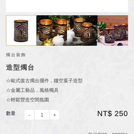
燭台裝飾
造型燭台
☆歐式復古燭台擺件，鏤空葉子造型
☆金屬工藝品，風格獨具
☆輕鬆營造空間氛圍
NT$ 250
數量
-
+